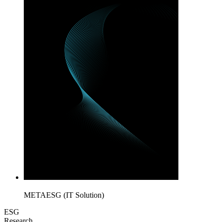
METAESG (IT Solution)
ESG
Research